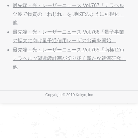
最先端・光・レーザーニュース Vol.767「テラヘル
ツ波で物質の「ねじれ」を“地図”のように可視化」
他
最先端・光・レーザーニュース Vol.766「量子事業
の拡大に向け量子通信用レーザの出荷を開始」
最先端・光・レーザーニュース Vol.765「南極12m
テラヘルツ望遠鏡計画が切り拓く新たな銀河研究」
他
Copyright © 2019 Kokyo, inc