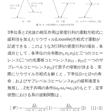
3準位系と2光波の相互作用は密度行列の運動方程式に
緩和項を加えたリウヴィル(Liouville)方程式で運動が
記述できる．このような3行3列の密度行列の場合，各
成分として，各準位の分布数(n
,n
,n
)と三つのコヒー
1
2
3
レンス(二つの光遷移コヒーレンスρ
，ρ
と一つのサ
13
23
ブレベルコヒーレンスρ
)で原子の挙動が決まる．実
12
際にリウヴイル方程式を解くと，下準位|1>と|2>の寿
命，およびサブレベルコヒーレンスρ
の緩和速度を
12
無視し，2光子共鳴の条件(ω
-ω
=ω
)のもとで，定常
p
c
21
状態における系の波動関数は，