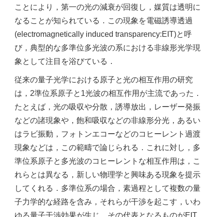
ことにより，第一の光の減衰が回復し，媒質は透明に
なることが知られている．この現象を電磁誘導透過
(electromagnetically induced transparency:EIT)と呼
び，典型的な多準位多光波の系における非線形光学現
象として注目を浴びている．
従来の量子光学における原子と光の相互作用の研究
は，2準位系原子と1光波の相互作用が主流であった．
たとえば，光の吸収や分散，誘導放出，レーザー発振
などの諸現象や，飽和吸収などの非線形分光，あるい
はラビ振動，フォトンエコーなどのコヒーレント過渡
現象などは，この範疇で論じられる．これに対し，多
準位系原子と多光波のコヒーレントな相互作用は，こ
れらとは異なる，新しい物理学と興味ある現象を提示
してくれる．多準位系の場合，素過程として複数の量
子力学的な経路を含み，それらが干渉を起こす，いわ
ゆる量子干渉効果が生じ，その代表となるものがEIT