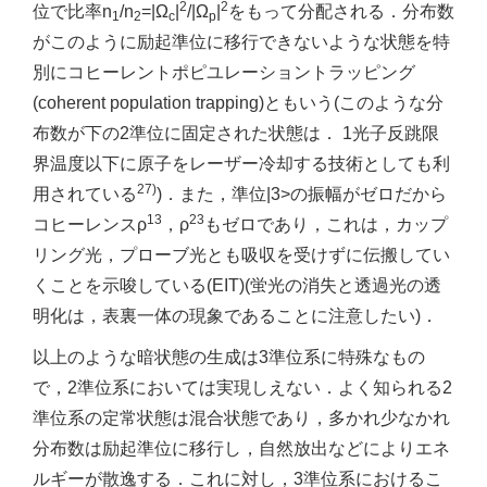
2
2
位で比率n
/n
=|Ω
|
/|Ω
|
をもって分配される．分布数
1
2
c
p
がこのように励起準位に移行できないような状態を特
別にコヒーレントポピユレーショントラッピング
(coherent population trapping)ともいう(このような分
布数が下の2準位に固定された状態は． 1光子反跳限
界温度以下に原子をレーザー冷却する技術としても利
27)
用されている
)．また，準位|3>の振幅がゼロだから
13
23
コヒーレンスρ
，ρ
もゼロであり，これは，カップ
リング光，プローブ光とも吸収を受けずに伝搬してい
くことを示唆している(EIT)(蛍光の消失と透過光の透
明化は，表裏一体の現象であることに注意したい)．
以上のような暗状態の生成は3準位系に特殊なもの
で，2準位系においては実現しえない．よく知られる2
準位系の定常状態は混合状態であり，多かれ少なかれ
分布数は励起準位に移行し，自然放出などによりエネ
ルギーが散逸する．これに対し，3準位系におけるこ