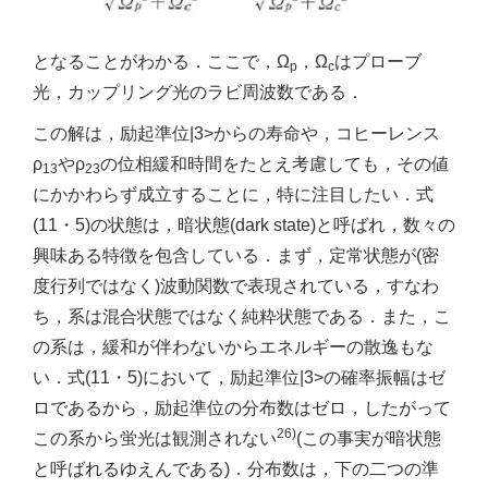
となることがわかる．ここで，Ω
，Ω
はプローブ
p
c
光，カップリング光のラビ周波数である．
この解は，励起準位|3>からの寿命や，コヒーレンス
ρ
やρ
の位相緩和時間をたとえ考慮しても，その値
13
23
にかかわらず成立することに，特に注目したい．式
(11・5)の状態は，暗状態(dark state)と呼ばれ，数々の
興味ある特徴を包含している．まず，定常状態が(密
度行列ではなく)波動関数で表現されている，すなわ
ち，系は混合状態ではなく純粋状態である．また，こ
の系は，緩和が伴わないからエネルギーの散逸もな
い．式(11・5)において，励起準位|3>の確率振幅はゼ
ロであるから，励起準位の分布数はゼロ，したがって
26)
この系から蛍光は観測されない
(この事実が暗状態
と呼ばれるゆえんである)．分布数は，下の二つの準