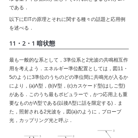
である．
以下にEITの原理とそれに関する種々の話題と応用例
を述べる．
11・2・1 暗状態
最も一般的な系として，3準位系と2光波の共鳴相互作
用を考えよう．エネルギー準位配置としては，図11・
5のように3準位のうちのどの準位間に共鳴光が入るか
により，(a)Λ型，(b)V型，(c)カスケード型(はしご型)
がある．このうち最もポピュラーで，かつ応用上も重
要なものがΛ型である(以後Λ型に話を限定する)．ま
た，照射される2光波を，図(a)のように，プローブ
光，カップリング光と呼ぶ．