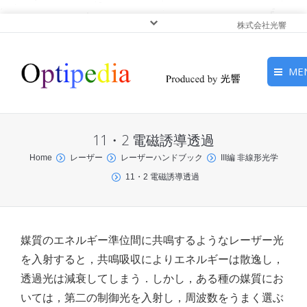
株式会社光響
ME
HOME
11・2 電磁誘導透過
ピックアップ
You are here:
Home
レーザー
レーザーハンドブック
III編 非線形光学
11・2 電磁誘導透過
光基礎・光源
光応用・アプリケーショ
ン
媒質のエネルギー準位間に共鳴するようなレーザー光
を入射すると，共鳴吸収によりエネルギーは散逸し，
サービス
透過光は減衰してしまう．しかし，ある種の媒質にお
いては，第二の制御光を入射し，周波数をうまく選ぶ