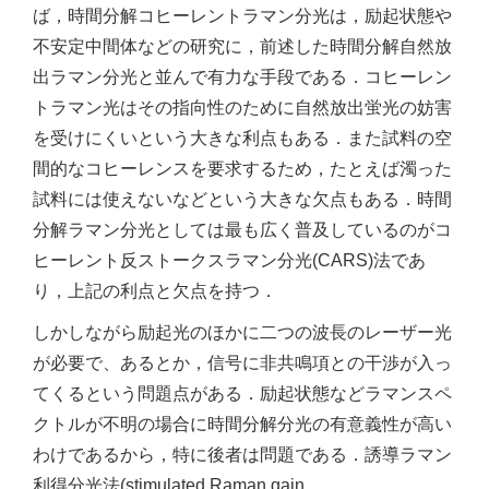
ば，時間分解コヒーレントラマン分光は，励起状態や
不安定中間体などの研究に，前述した時間分解自然放
出ラマン分光と並んで有力な手段である．コヒーレン
トラマン光はその指向性のために自然放出蛍光の妨害
を受けにくいという大きな利点もある．また試料の空
間的なコヒーレンスを要求するため，たとえば濁った
試料には使えないなどという大きな欠点もある．時間
分解ラマン分光としては最も広く普及しているのがコ
ヒーレント反ストークスラマン分光(CARS)法であ
り，上記の利点と欠点を持つ．
しかしながら励起光のほかに二つの波長のレーザー光
が必要で、あるとか，信号に非共鳴項との干渉が入っ
てくるという問題点がある．励起状態などラマンスペ
クトルが不明の場合に時間分解分光の有意義性が高い
わけであるから，特に後者は問題である．誘導ラマン
利得分光法(stimulated Raman gain