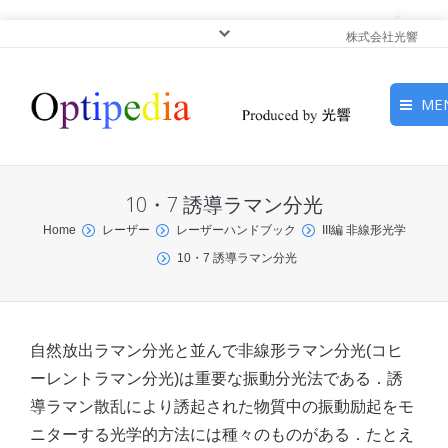
株式会社光響
ME
HOME
10・7 誘導ラマン分光
ピックアップ
You are here:
Home
レーザー
レーザーハンドブック
III編 非線形光学
10・7 誘導ラマン分光
光基礎・光源
光応用・アプリケーショ
ン
自然放出ラマン分光と並んで非線形ラマン分光(コヒ
ーレントラマン分光)は重要な振動分光法である．誘
サービス
導ラマン散乱により誘起された物質中の振動励起をモ
ニターする光学的方法には種々のものがある．たとえ