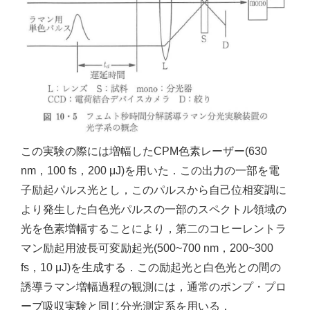
この実験の際には増幅したCPM色素レーザー(630
nm，100 fs，200 μJ)を用いた．この出力の一部を電
子励起パルス光とし，このパルスから自己位相変調に
より発生した白色光パルスの一部のスペクトル領域の
光を色素増幅することにより，第二のコヒーレントラ
マン励起用波長可変励起光(500~700 nm，200~300
fs，10 μJ)を生成する．この励起光と白色光との間の
誘導ラマン増幅過程の観測には，通常のポンプ・プロ
ーブ吸収実験と同じ分光測定系を用いる．