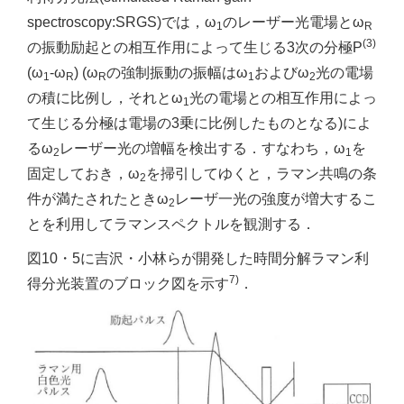
spectroscopy:SRGS)では，ω
のレーザー光電場とω
1
R
(3)
の振動励起との相互作用によって生じる3次の分極P
(ω
-ω
) (ω
の強制振動の振幅はω
およびω
光の電場
1
R
R
1
2
の積に比例し，それとω
光の電場との相互作用によっ
1
て生じる分極は電場の3乗に比例したものとなる)によ
るω
レーザー光の増幅を検出する．すなわち，ω
を
2
1
固定しておき，ω
を掃引してゆくと，ラマン共鳴の条
2
件が満たされたときω
レーザ一光の強度が増大するこ
2
とを利用してラマンスペクトルを観測する．
図10・5に吉沢・小林らが開発した時間分解ラマン利
7)
得分光装置のブロック図を示す
．