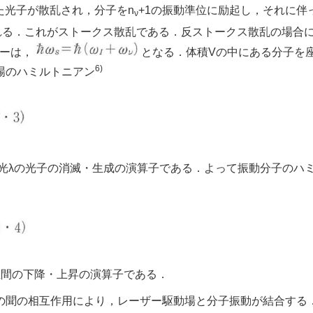
た光子が散乱され，分子をn
+1の振動準位に励起し，それに伴
ν
れる．これがストークス散乱である．反ストークス散乱の場合
ギーは，
となる．体積Vの中にある分子を
6)
場のハミルトニアン
偏光λの光子の消滅・生成の演算子である．よって振動分子のハ
位間の下降・上昇の演算子である．
の聞の相互作用により，レーザー駆動場と分子振動が結合する