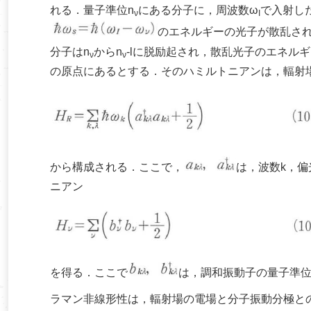
れる．量子準位n
にある分子に，周波数ω
で入射し
ν
I
のエネルギーの光子が散乱さ
分子はn
からn
-lに脱励起され，散乱光子のエネル
ν
ν
の原点にあるとする．そのハミルトニアンは，輻射
から構成される．ここで，
は，波数k，
ニアン
を得る．ここで
は，調和振動子の量子準
ラマン非線形性は，輻射場の電場と分子振動分極と