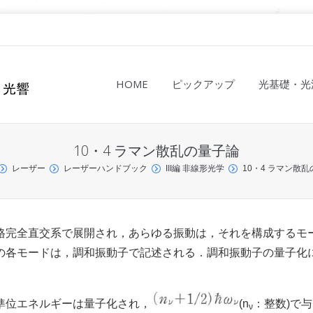
HOME
ピックアップ
光基礎・光
10・4 ラマン散乱の量子論
レーザー
レーザーハンドブック
III編 非線形光学
10・4 ラマン散
格完全直交系で展開され，あらゆる振動は，それを構成するモ
の各モードは，調和振動子で記述される．調和振動子の量子化
準位エネルギーは量子化され，
(n
：整数)で
ν