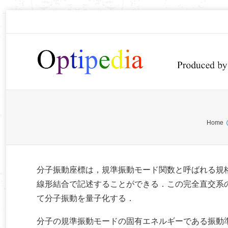
You are here:
Home
分子振動座標は，規準振動モード関数と呼ばれる規
線形結合で記述することができる．この完全直交系
て分子振動を量子化する．
分子の規準振動モードの固有エネルギーである振動