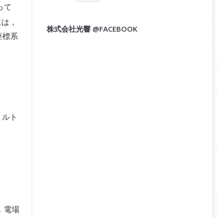
って
には，
株式会社光響 @FACEBOOK
座標系
ミルト
．電場