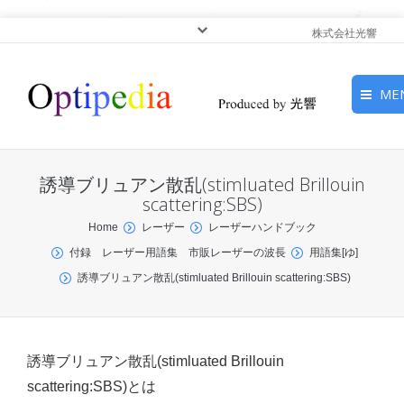
株式会社光響
ME
HOME
誘導ブリュアン散乱(stimluated Brillouin
ピックアップ
scattering:SBS)
You are here:
Home
レーザー
レーザーハンドブック
光基礎・光源
付録 レーザー用語集 市販レーザーの波長
用語集[ゆ]
誘導ブリュアン散乱(stimluated Brillouin scattering:SBS)
光応用・アプリケーショ
ン
サービス
誘導ブリュアン散乱(stimluated Brillouin
scattering:SBS)とは