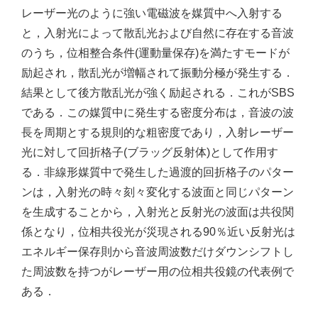
レーザー光のように強い電磁波を媒質中へ入射する
と，入射光によって散乱光および自然に存在する音波
のうち，位相整合条件(運動量保存)を満たすモードが
励起され，散乱光が増幅されて振動分極が発生する．
結果として後方散乱光が強く励起される．これがSBS
である．この媒質中に発生する密度分布は，音波の波
長を周期とする規則的な粗密度であり，入射レーザー
光に対して回折格子(ブラッグ反射体)として作用す
る．非線形媒質中で発生した過渡的回折格子のパター
ンは，入射光の時々刻々変化する波面と同じパターン
を生成することから，入射光と反射光の波面は共役関
係となり，位相共役光が災現される90％近い反射光は
エネルギー保存則から音波周波数だけダウンシフトし
た周波数を持つがレーザー用の位相共役鏡の代表例で
ある．