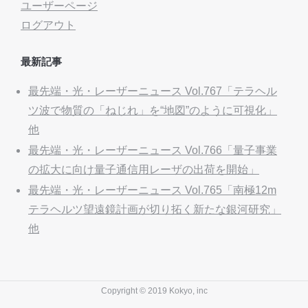
ユーザーページ
ログアウト
最新記事
最先端・光・レーザーニュース Vol.767「テラヘル
ツ波で物質の「ねじれ」を“地図”のように可視化」
他
最先端・光・レーザーニュース Vol.766「量子事業
の拡大に向け量子通信用レーザの出荷を開始」
最先端・光・レーザーニュース Vol.765「南極12m
テラヘルツ望遠鏡計画が切り拓く新たな銀河研究」
他
Copyright © 2019 Kokyo, inc