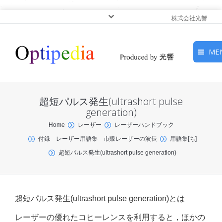
株式会社光響
ME
HOME
超短パルス発生(ultrashort pulse
ピックアップ
generation)
You are here:
Home
レーザー
レーザーハンドブック
光基礎・光源
付録 レーザー用語集 市販レーザーの波長
用語集[ち]
超短パルス発生(ultrashort pulse generation)
光応用・アプリケーショ
ン
サービス
超短パルス発生(ultrashort pulse generation)とは
レーザーの優れたコヒーレンスを利用すると，ほかの