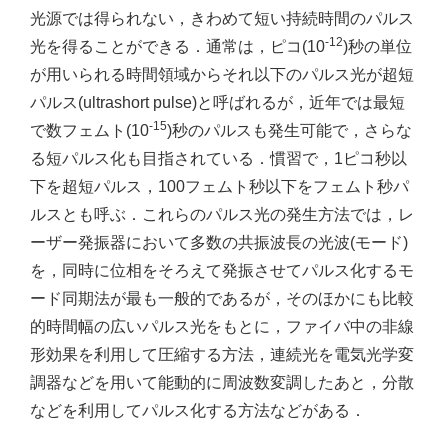
光源では得られない，きわめて短い持続時間のパルス
-12
光を得ることができる．通常は，ピコ(10
)秒の単位
が用いられる時間領域からそれ以下のパルス光が超短
パルス(ultrashort pulse)と呼ばれるが，近年では最短
-15
で数フェムト(10
)秒のパルスも発生可能で，さらな
る短パルス化も目指されている．慣習で，1ピコ秒以
下を超短パルス，100フェムト秒以下をフェムト秒パ
ルスとも呼ぶ．これらのパルス光の発生方法では，レ
ーザー発振器において多数の共振波長の光波(モード)
を，同時に位相をそろえて発振させてパルス化するモ
ード同期法が最も一般的であるが，そのほかにも比較
的時間幅の広いパルス光をもとに，ファイバ中の非線
形効果を利用して圧縮する方法，連続光を電気光学変
調器などを用いて能動的に周波数変調したあと，分散
などを利用してパルス化する方法などがある．