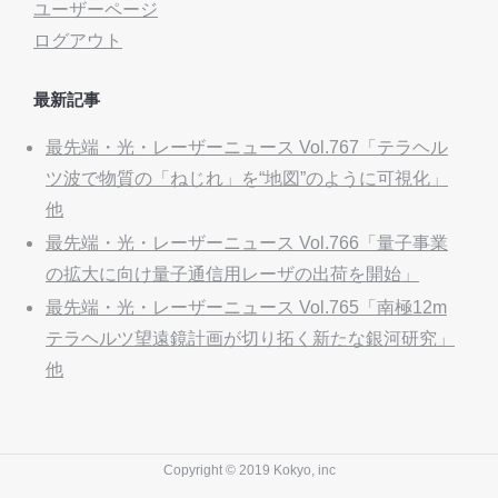
ユーザーページ
ログアウト
最新記事
最先端・光・レーザーニュース Vol.767「テラヘル
ツ波で物質の「ねじれ」を“地図”のように可視化」
他
最先端・光・レーザーニュース Vol.766「量子事業
の拡大に向け量子通信用レーザの出荷を開始」
最先端・光・レーザーニュース Vol.765「南極12m
テラヘルツ望遠鏡計画が切り拓く新たな銀河研究」
他
Copyright © 2019 Kokyo, inc