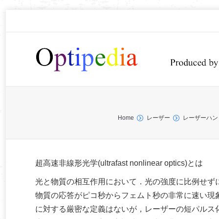
You are here:
Home
レーザー
レーザーハン
超高速非線形光学(ultrafast nonlinear optics)とは
光と物質の相互作用において．光の強度に比例せず
物質の応答がピコ秒からフェムト秒の非常に速い現
に対する厳密な定義はないが，レーザーの短パルス