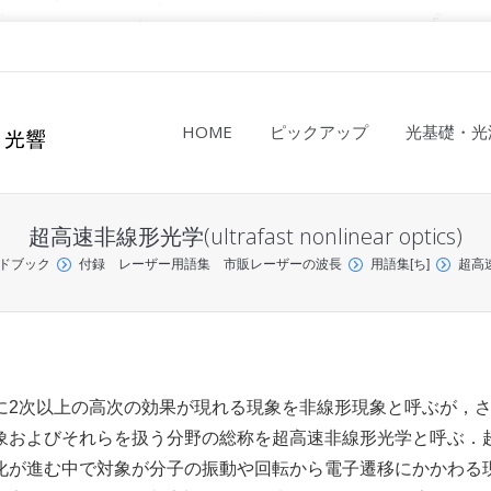
HOME
ピックアップ
光基礎・光
超高速非線形光学(ultrafast nonlinear optics)
ドブック
付録 レーザー用語集 市販レーザーの波長
用語集[ち]
超高速非
に2次以上の高次の効果が現れる現象を非線形現象と呼ぶが，
象およびそれらを扱う分野の総称を超高速非線形光学と呼ぶ．
化が進む中で対象が分子の振動や回転から電子遷移にかかわる