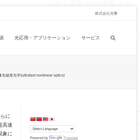
株式会社光響
源
光応用・アプリケーション
サービス
線形光学(ultrafast nonlinear optics)
さらに
超高速
現象に
Powered by
Translate