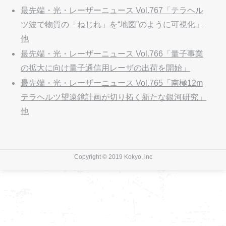
最先端・光・レーザーニュース Vol.767「テラヘル
ツ波で物質の「ねじれ」を“地図”のように可視化」
他
最先端・光・レーザーニュース Vol.766「量子事業
の拡大に向け量子通信用レーザの出荷を開始」
最先端・光・レーザーニュース Vol.765「南極12m
テラヘルツ望遠鏡計画が切り拓く新たな銀河研究」
他
Copyright © 2019 Kokyo, inc