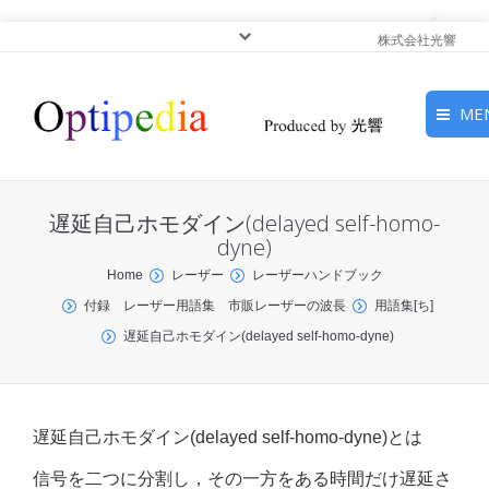
株式会社光響
ME
HOME
遅延自己ホモダイン(delayed self-homo-
ピックアップ
dyne)
You are here:
Home
レーザー
レーザーハンドブック
光基礎・光源
付録 レーザー用語集 市販レーザーの波長
用語集[ち]
遅延自己ホモダイン(delayed self-homo-dyne)
光応用・アプリケーショ
ン
サービス
遅延自己ホモダイン(delayed self-homo-dyne)とは
信号を二つに分割し，その一方をある時間だけ遅延さ