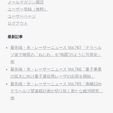
メールマガジン購読
ユーザー登録（無料）
ユーザーページ
ログアウト
最新記事
最先端・光・レーザーニュース Vol.767「テラヘル
ツ波で物質の「ねじれ」を“地図”のように可視化」
他
最先端・光・レーザーニュース Vol.766「量子事業
の拡大に向け量子通信用レーザの出荷を開始」
最先端・光・レーザーニュース Vol.765「南極12m
テラヘルツ望遠鏡計画が切り拓く新たな銀河研究」
他