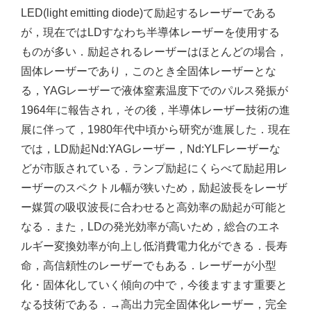
LED(light emitting diode)て励起するレーザーである
が，現在ではLDすなわち半導体レーザーを使用する
ものが多い．励起されるレーザーはほとんどの場合，
固体レーザーであり，このとき全固体レーザーとな
る，YAGレーザーで液体窒素温度下でのパルス発振が
1964年に報告され，その後，半導体レーザー技術の進
展に伴って，1980年代中頃から研究が進展した．現在
では，LD励起Nd:YAGレーザー，Nd:YLFレーザーな
どが市販されている．ランプ励起にくらべて励起用レ
ーザーのスペクトル幅が狭いため，励起波長をレーザ
ー媒質の吸収波長に合わせると高効率の励起が可能と
なる．また，LDの発光効率が高いため，総合のエネ
ルギー変換効率が向上し低消費電力化ができる．長寿
命，高信頼性のレーザーでもある．レーザーが小型
化・固体化していく傾向の中で，今後ますます重要と
なる技術である．→高出力完全固体化レーザー，完全