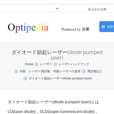
株式会社光響
ME
HOME
ダイオード励起レーザー(diode pumped
ピックアップ
laser)
You are here:
Home
レーザー
レーザーハンドブック
光基礎・光源
付録 レーザー用語集 市販レーザーの波長
用語集[た]
ダイオード励起レーザー(diode pumped laser)
光応用・アプリケーショ
ン
サービス
ダイオード励起レーザー(diode pumped laser)とは
LD(laser diode)，SLD(super luminescent diode)，