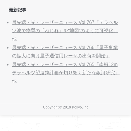
最新記事
最先端・光・レーザーニュース Vol.767「テラヘル
ツ波で物質の「ねじれ」を“地図”のように可視化」
他
最先端・光・レーザーニュース Vol.766「量子事業
の拡大に向け量子通信用レーザの出荷を開始」
最先端・光・レーザーニュース Vol.765「南極12m
テラヘルツ望遠鏡計画が切り拓く新たな銀河研究」
他
Copyright © 2019 Kokyo, inc