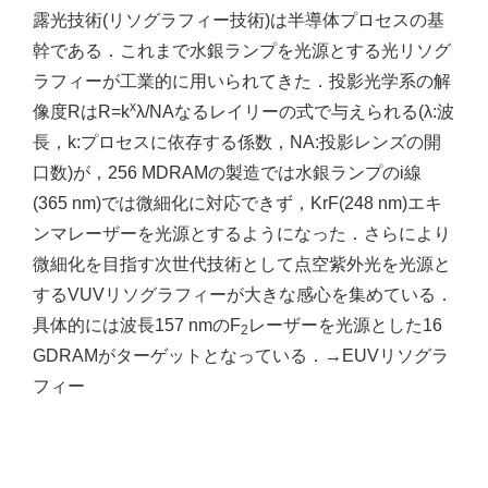
露光技術(リソグラフィー技術)は半導体プロセスの基
幹である．これまで水銀ランプを光源とする光リソグ
ラフィーが工業的に用いられてきた．投影光学系の解
x
像度RはR=k
λ/NAなるレイリーの式で与えられる(λ:波
長，k:プロセスに依存する係数，NA:投影レンズの開
口数)が，256 MDRAMの製造では水銀ランプのi線
(365 nm)では微細化に対応できず，KrF(248 nm)エキ
ンマレーザーを光源とするようになった．さらにより
微細化を目指す次世代技術として点空紫外光を光源と
するVUVリソグラフィーが大きな感心を集めている．
具体的には波長157 nmのF
レーザーを光源とした16
2
GDRAMがターゲットとなっている．→EUVリソグラ
フィー