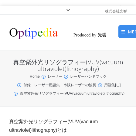
株式会社光響
ME
HOME
真空紫外光リソグラフィー(VUV(vacuum
ピックアップ
ultraviolet)lithography)
You are here:
Home
レーザー
レーザーハンドブック
光基礎・光源
付録 レーザー用語集 市販レーザーの波長
用語集[し]
真空紫外光リソグラフィー(VUV(vacuum ultraviolet)lithography)
光応用・アプリケーショ
ン
サービス
真空紫外光リソグラフィー(VUV(vacuum
ultraviolet)lithography)とは