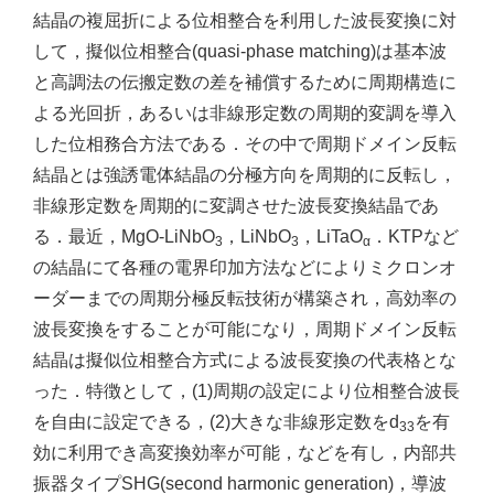
結晶の複屈折による位相整合を利用した波長変換に対
して，擬似位相整合(quasi-phase matching)は基本波
と高調法の伝搬定数の差を補償するために周期構造に
よる光回折，あるいは非線形定数の周期的変調を導入
した位相務合方法である．その中で周期ドメイン反転
結晶とは強誘電体結晶の分極方向を周期的に反転し，
非線形定数を周期的に変調させた波長変換結晶であ
る．最近，MgO-LiNbO
，LiNbO
，LiTaO
．KTPなど
3
3
α
の結晶にて各種の電界印加方法などによりミクロンオ
ーダーまでの周期分極反転技術が構築され，高効率の
波長変換をすることが可能になり，周期ドメイン反転
結晶は擬似位相整合方式による波長変換の代表格とな
った．特徴として，(1)周期の設定により位相整合波長
を自由に設定できる，(2)大きな非線形定数をd
を有
33
効に利用でき高変換効率が可能，などを有し，内部共
振器タイプSHG(second harmonic generation)，導波