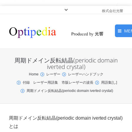
株式会社光響
ME
HOME
周期ドメイン反転結晶(periodic domain
ピックアップ
iverted crystal)
You are here:
Home
レーザー
レーザーハンドブック
光基礎・光源
付録 レーザー用語集 市販レーザーの波長
用語集[し]
周期ドメイン反転結晶(periodic domain iverted crystal)
光応用・アプリケーショ
ン
サービス
周期ドメイン反転結晶(periodic domain iverted crystal)
とは