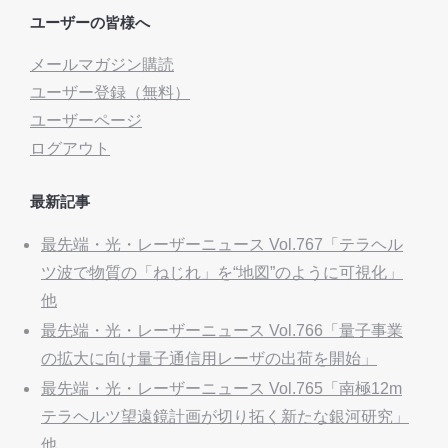
ユーザーの皆様へ
メールマガジン購読
ユーザー登録（無料）
ユーザーページ
ログアウト
最新記事
最先端・光・レーザーニュース Vol.767「テラヘル
ツ波で物質の「ねじれ」を“地図”のように可視化」
他
最先端・光・レーザーニュース Vol.766「量子事業
の拡大に向け量子通信用レーザの出荷を開始」
最先端・光・レーザーニュース Vol.765「南極12m
テラヘルツ望遠鏡計画が切り拓く新たな銀河研究」
他