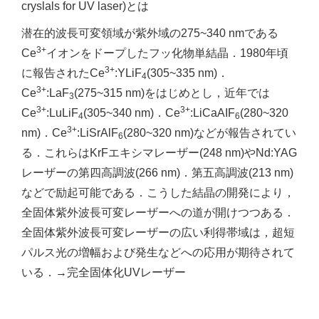
cryslals for UV laser)とは
潜在的波長可変領域が紫外域の275~340 nmである
3+
Ce
イオンをドープしたフッ化物単結晶．1980年頃
3+
に報告されたCe
:YLiF
(305~335 nm)．
4
3+
Ce
:LaF
(275~315 nm)をはじめとし，近年では
3
3+
3+
Ce
:LuLiF
(305~340 nm)．Ce
:LiCaAIF
(280~320
4
6
3+
nm)．Ce
:LiSrAlF
(280~320 nm)などが報告されてい
6
る．これらはKrFエキシマレーザー(248 nm)やNd:YAG
レーザーの第四高調波(266 nm)．第五高調波(213 nm)
などで励起可能である．こうした結晶の開発により，
全固体紫外波長可変レーザーへの道が開けつつある．
全固体紫外波長可変レーザーの広い利得帯域は，超短
パルス光の増幅および発生などへの応用が期待されて
いる．→完全固体化UVレーザー