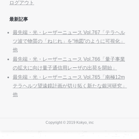
ログアウト
最新記事
最先端・光・レーザーニュース Vol.767「テラヘル
ツ波で物質の「ねじれ」を“地図”のように可視化」
他
最先端・光・レーザーニュース Vol.766「量子事業
の拡大に向け量子通信用レーザの出荷を開始」
最先端・光・レーザーニュース Vol.765「南極12m
テラヘルツ望遠鏡計画が切り拓く新たな銀河研究」
他
Copyright © 2019 Kokyo, inc