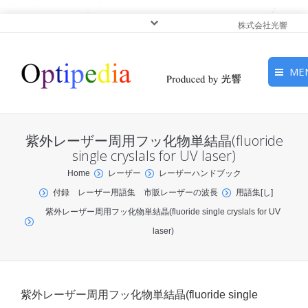
株式会社光響
ME
HOME
紫外レーザー周用フッ化物単結晶(fluoride
ピックアップ
single cryslals for UV laser)
You are here:
Home
レーザー
レーザーハンドブック
光基礎・光源
付録 レーザー用語集 市販レーザーの波長
用語集[し]
紫外レーザー周用フッ化物単結晶(fluoride single cryslals for UV
光応用・アプリケーショ
laser)
ン
サービス
紫外レーザー周用フッ化物単結晶(fluoride single