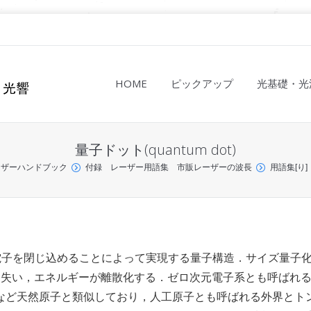
HOME
ピックアップ
光基礎・光
量子ドット(quantum dot)
ーザーハンドブック
付録 レーザー用語集 市販レーザーの波長
用語集[り]
電子を閉じ込めることによって実現する量子構造．サイズ量子
を失い，エネルギーが離散化する．ゼロ次元電子系とも呼ばれ
など天然原子と類似しており，人工原子とも呼ばれる外界とト