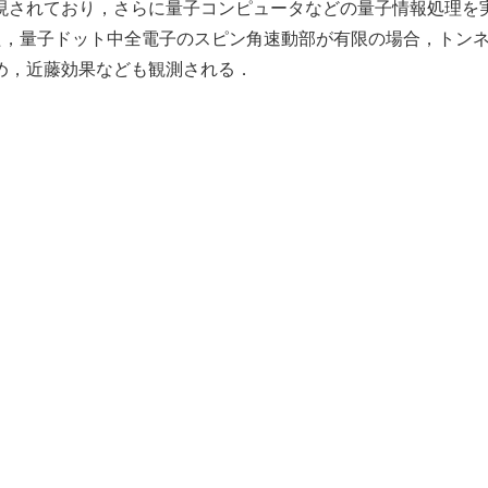
現されており，さらに量子コンピュータなどの量子情報処理を
た，量子ドット中全電子のスピン角速動部が有限の場合，トン
め，近藤効果なども観測される．