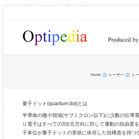
You are here:
Home
レーザー
レ
量子ドット(quantum dot)とは
半導体の微小領域(サブミクロン以下)に少数の伝導
り電子はすべての3次元方向に対して運動の自由度
子単位が量子ドットの形状に依存した殻構造を持つ