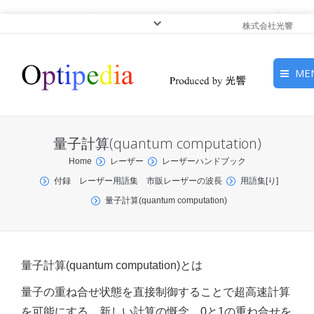
株式会社光響
ME
HOME
量子計算(quantum computation)
ピックアップ
You are here:
Home
レーザー
レーザーハンドブック
付録 レーザー用語集 市販レーザーの波長
用語集[り]
光基礎・光源
量子計算(quantum computation)
光応用・アプリケーショ
ン
量子計算(quantum computation)とは
サービス
量子の重ね合せ状態を直接制御することで超高速計算
を可能にする，新しい計算の慨念．0と1の重ね合せを