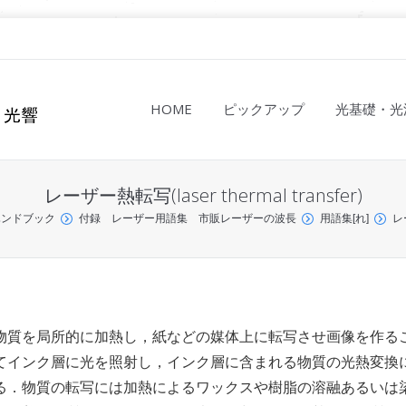
HOME
ピックアップ
光基礎・光
レーザー熱転写(laser thermal transfer)
ハンドブック
付録 レーザー用語集 市販レーザーの波長
用語集[れ]
レー
物質を局所的に加熱し，紙などの媒体上に転写させ画像を作る
てインク層に光を照射し，インク層に含まれる物質の光熱変換
る．物質の転写には加熱によるワックスや樹脂の溶融あるいは