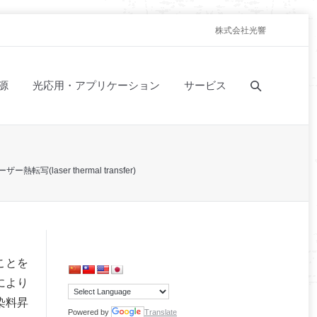
株式会社光響
源
光応用・アプリケーション
サービス
ザー熱転写(laser thermal transfer)
ことを
により
染料昇
Powered by
Translate