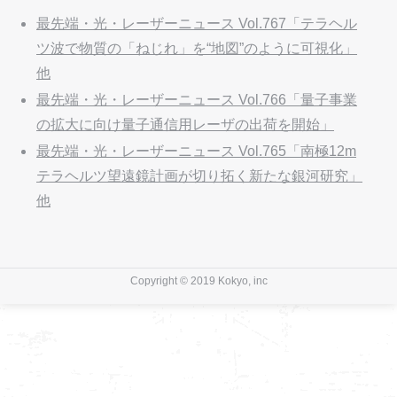
最先端・光・レーザーニュース Vol.767「テラヘル
ツ波で物質の「ねじれ」を“地図”のように可視化」
他
最先端・光・レーザーニュース Vol.766「量子事業
の拡大に向け量子通信用レーザの出荷を開始」
最先端・光・レーザーニュース Vol.765「南極12m
テラヘルツ望遠鏡計画が切り拓く新たな銀河研究」
他
Copyright © 2019 Kokyo, inc