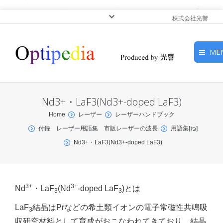
株式会社光響
ME
HOME
Nd3+・LaF3(Nd3+-doped LaF3)
ピックアップ
You are here:
Home
レーザー
レーザーハンドブック
付録 レーザー用語集 市販レーザーの波長
用語集[ね]
光基礎・光源
Nd3+・LaF3(Nd3+-doped LaF3)
光応用・アプリケーショ
ン
3+
3+
Nd
・LaF
(Nd
-doped LaF
)とは
3
3
サービス
LaF
結晶はPrなどの希土類イオンの電子常磁性共鳴吸
3
収研究材料として育成がおこなわれてきており，結晶