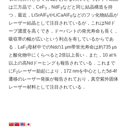
は三方晶で，CeF
，NdF
などと同じ結晶構造を持
3
3
つ．最近，LiSrAlF
やLiCaAlF
などのフッ化物結晶が
6
6
レーザー結晶として注目されているが，これはNdド
ープ濃度を高くでき，ドーバントの発光寿命も長く，
吸収帯の幅が広いという利点を有しているからであ
る．LaF
母材中でのNdの1 μm帯蛍光寿命は約735 μs
3
と酸化物中にくらべると2倍以上長い．また，10 at％
以上の高Ndドーヒングも報告されている．これまで
にF
レーザー励起により，172 nmを中心とした5d-4f
2
遷移のレーザー発振が報告されており，真空紫外固体
レーザー材料として注目されている．