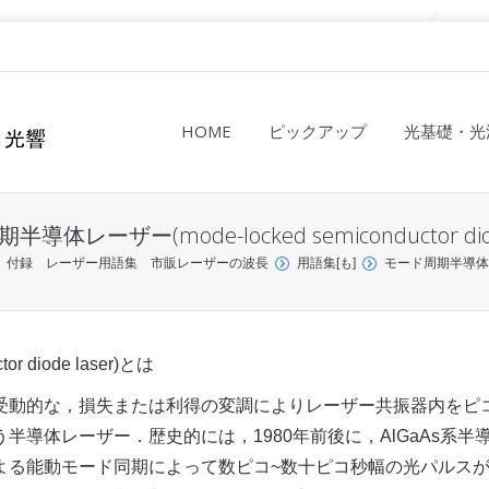
HOME
ピックアップ
光基礎・光
導体レーザー(mode-locked semiconductor diode
付録 レーザー用語集 市販レーザーの波長
用語集[も]
モード周期半導体レーザー(
 diode laser)とは
受動的な，損失または利得の変調によりレーザー共振器内をピ
導体レーザー．歴史的には，1980年前後に，AlGaAs系半
よる能動モード同期によって数ピコ~数十ピコ秒幅の光パルス