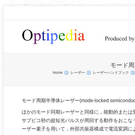
モード周期半
You are here:
Home
レーザー
レーザーハンドブック
モード周期半導体レーザー(mode-locked semiconductor
ほかのモード同期レーザーと同様に，能動的または
サプピコ秒の超短光パルスが周回する動作をおこなう半
ーザー素子を用いて，外部共振器構成で電流変調に