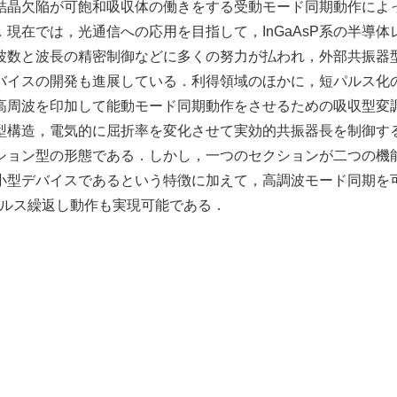
結晶欠陥が可飽和吸収体の働きをする受動モード同期動作によ
現在では，光通信への応用を目指して，InGaAsP系の半導体
波数と波長の精密制御などに多くの努力が払われ，外部共振器
バイスの開発も進展している．利得領域のほかに，短パルス化
高周波を印加して能動モード同期動作をさせるための吸収型変
型構造，電気的に屈折率を変化させて実効的共振器長を制御す
ション型の形態である．しかし，一つのセクションが二つの機
小型デバイスであるという特徴に加えて，高調波モード同期を
パルス繰返し動作も実現可能である．