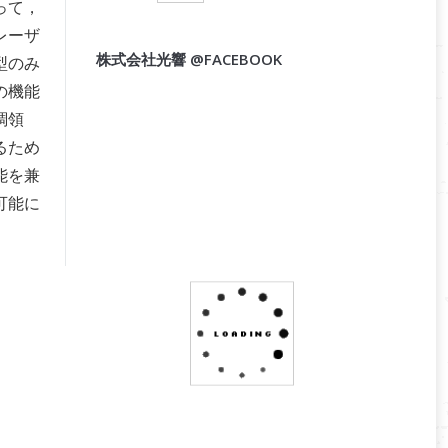
って，
レーザ
株式会社光響 @FACEBOOK
型のみ
の機能
調領
るため
能を兼
可能に