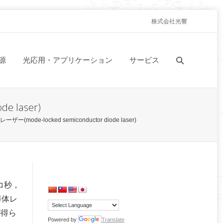
株式会社光響
源
光応用・アプリケーション
サービス
 laser)
mode-locked semiconductor diode laser)
コ秒，
導体レ
が得ら
Powered by
Translate