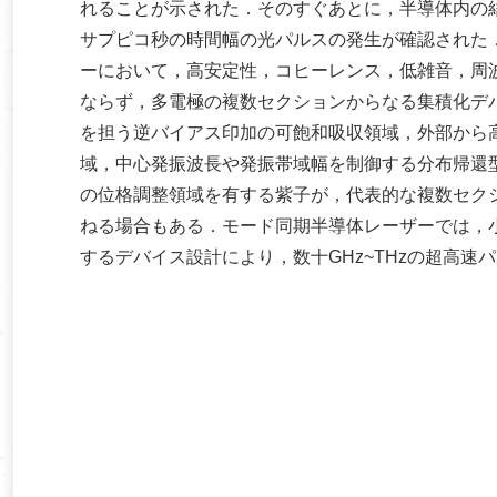
れることが示された．そのすぐあとに，半導体内の
サプピコ秒の時間幅の光パルスの発生が確認された．
ーにおいて，高安定性，コヒーレンス，低雑音，周
ならず，多電極の複数セクションからなる集積化デ
を担う逆バイアス印加の可飽和吸収領域，外部から
域，中心発振波長や発振帯域幅を制御する分布帰還
の位格調整領域を有する紫子が，代表的な複数セク
ねる場合もある．モード同期半導体レーザーでは，
するデバイス設計により，数十GHz~THzの超高速