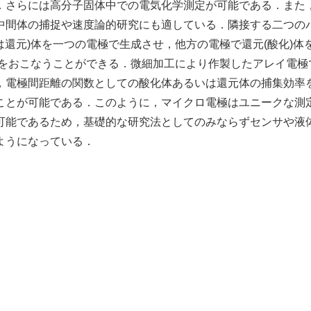
．さらには高分子固体中での電気化学測定が可能である．また
中間体の捕捉や速度論的研究にも適している．隣接する二つの
は還元)体を一つの電極で生成させ，他方の電極で還元(酸化)体
ction)実験をおこなうことができる．微細加工により作製したアレイ電
，電極間距離の関数としての酸化体あるいは還元体の捕集効率
ことが可能である．このように，マイクロ電極はユニークな測
可能であるため，基礎的な研究法としてのみならずセンサや液
ようになっている．