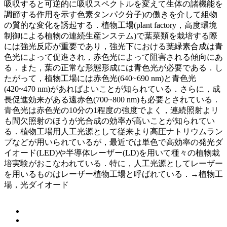
吸収すると可逆的に吸収スペクトルを変えて生体の諸機能を
調節する作用を示す色素タンパク分子)の働きを介して組物
の質的な変化を誘起する．植物工場(plant factory，高度環境
制御による植物の連続生産ンステム)で葉菜類を栽培する際
には強光反応が重要であり，強光下における葉緑素合成は青
色光によって促進され，赤色光によって阻害される傾向にあ
る．また，葉の正常な形態形成には青色光が必要である．し
たがって，植物工場には赤色光(640~690 nm)と青色光
(420~470 nm)があればよいことが知られている．さらに，成
長促進効来がある遠赤色(700~800 nm)も必要とされている．
青色光は赤色光の10分の1程度の強度でよく，連続照射よリ
も間欠照射のほうが光合成の効率が高いことが知られてい
る．植物工場用人工光源として従来より高圧ナトリウムラン
プなどが用いられているが，最近では単色で高効率の発光ダ
イオード(LED)や半導体レーザー(LD)を用いて種々の植物栽
培実験がおこなわれている．特に，人工光源としてレーザー
を用いるものはレーザー植物工場と呼ばれている．→植物工
場，光ダイオード