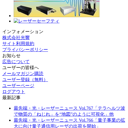
インフォメーション
株式会社光響
サイト利用規約
プライバシーポリシー
お知らせ
広告について
ユーザーの皆様へ
メールマガジン購読
ユーザー登録（無料）
ユーザーページ
ログアウト
最新記事
最先端・光・レーザーニュース Vol.767「テラヘルツ波
で物質の「ねじれ」を“地図”のように可視化」他
最先端・光・レーザーニュース Vol.766「量子事業の拡
大に向け量子通信用レーザの出荷を開始」