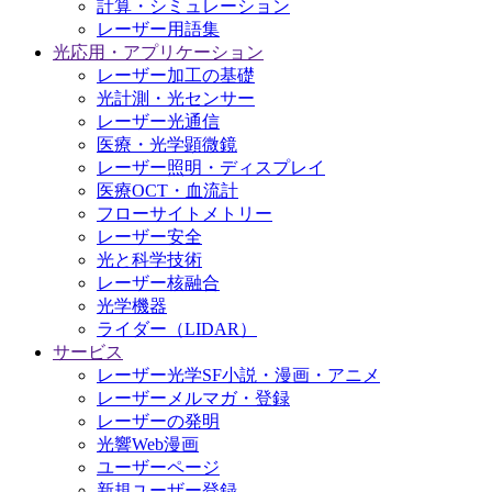
計算・シミュレーション
レーザー用語集
光応用・アプリケーション
レーザー加工の基礎
光計測・光センサー
レーザー光通信
医療・光学顕微鏡
レーザー照明・ディスプレイ
医療OCT・血流計
フローサイトメトリー
レーザー安全
光と科学技術
レーザー核融合
光学機器
ライダー（LIDAR）
サービス
レーザー光学SF小説・漫画・アニメ
レーザーメルマガ・登録
レーザーの発明
光響Web漫画
ユーザーページ
新規ユーザー登録