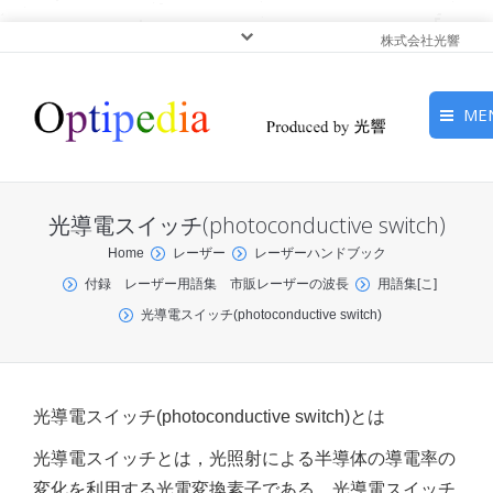
株式会社光響
ME
HOME
光導電スイッチ(photoconductive switch)
ピックアップ
You are here:
Home
レーザー
レーザーハンドブック
付録 レーザー用語集 市販レーザーの波長
用語集[こ]
光基礎・光源
光導電スイッチ(photoconductive switch)
光応用・アプリケーショ
ン
光導電スイッチ(photoconductive switch)とは
サービス
光導電スイッチとは，光照射による半導体の導電率の
変化を利用する光電変換素子である．光導電スイッチ