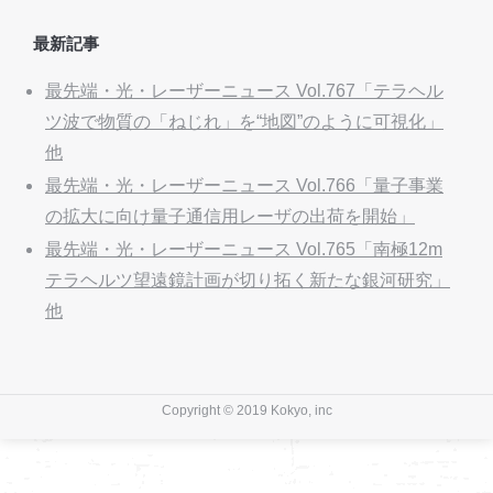
最新記事
最先端・光・レーザーニュース Vol.767「テラヘル
ツ波で物質の「ねじれ」を“地図”のように可視化」
他
最先端・光・レーザーニュース Vol.766「量子事業
の拡大に向け量子通信用レーザの出荷を開始」
最先端・光・レーザーニュース Vol.765「南極12m
テラヘルツ望遠鏡計画が切り拓く新たな銀河研究」
他
Copyright © 2019 Kokyo, inc