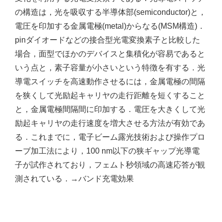
の構造は，光を吸収する半導体部(semiconductor)と，
電圧を印加する金属電極(metal)からなる(MSM構造)．
pinダイオードなどの接合型光電変換素子と比較した
場合，面型でほかのデバイスと集積化が容易であると
いう点と，素子容量が小さいという特徴を有する．光
導電スイッチを高速動作させるには，金属電極の間隔
を狭くして光励起キャリヤの走行距離を短くすること
と，金属電極間隔間に印加する．電圧を大きくして光
励起キャリヤの走行速度を増大させる方法が有効であ
る．これまでに，電子ビーム露光技術および操作プロ
ーブ加工法により，100 nm以下の狭ギャップ光導電
子が試作されており，フェムト秒領域の高速応答が観
測されている．→バンド充電効果