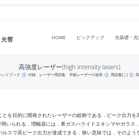
HOME
ピックアップ
光基礎・光
高強度レーザー(high intensity lasers)
ハンドブック
付録 レーザー用語集 市販レーザーの波長
用語集[こ]
高
ことを目的に開発されたレーザーの総称である．ピーク出力を
が用いられる．増幅器には，希ガスハライドエキシマやガラス
パルスで高ピーク出力が達成できる．狭い意味では，そのよう