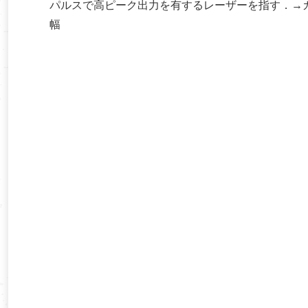
パルスで高ピーク出力を有するレーザーを指す．→
幅