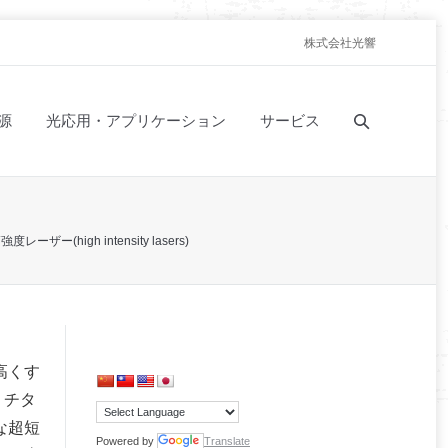
株式会社光響
源
光応用・アプリケーション
サービス
強度レーザー(high intensity lasers)
高くす
，チタ
な超短
Powered by
Translate