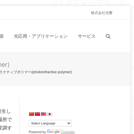
株式会社光響
源
光応用・アプリケーション
サービス
er)
ィブポリマー(photorefractive polymer)
発生し
場所で
変調す
Powered by
Translate