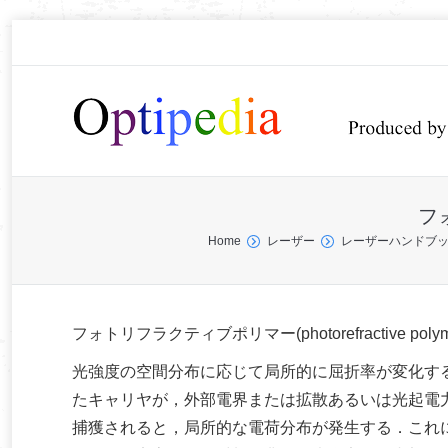
フォ
You are here:
Home
レーザー
レーザーハンドブ
フォトリフラクティブポリマー(photorefractive poly
光強度の空間分布に応じて局所的に屈折率が変化する現象(ph
たキャリヤが，外部電界または拡散あるいは光起電
捕獲されると，局所的な電荷分布が発生する．これ