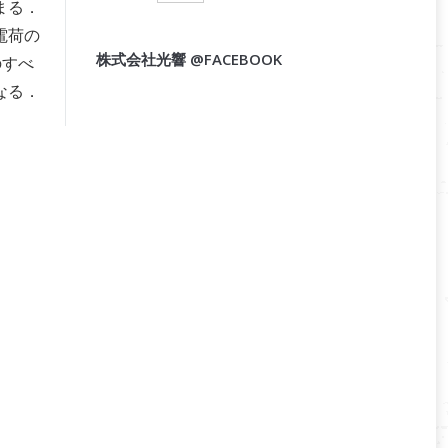
まる．
電荷の
株式会社光響 @FACEBOOK
のすべ
なる．