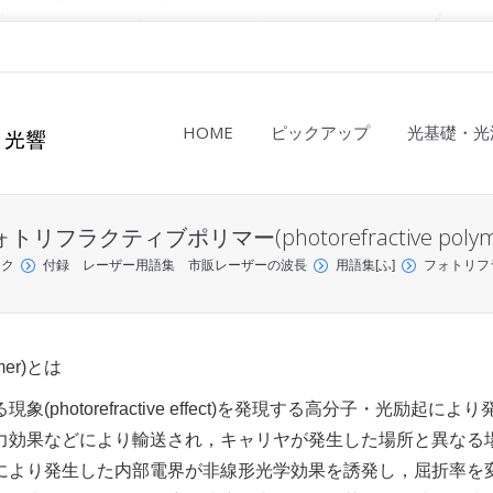
HOME
ピックアップ
光基礎・光
トリフラクティブポリマー(photorefractive polym
ック
付録 レーザー用語集 市販レーザーの波長
用語集[ふ]
フォトリフラクテ
mer)とは
otorefractive effect)を発現する高分子・光励起により
力効果などにより輸送され，キャリヤが発生した場所と異なる
により発生した内部電界が非線形光学効果を誘発し，屈折率を