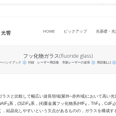
HOME
ピックアップ
光基礎・光
フッ化物ガラス(fluoride glass)
ーハンドブック
付録 レーザー用語集 市販レーザーの波長
用語集[ふ]
ラスと比較して幅広い波長領域(紫外~赤外域)において高い光
AlF
系，(3)ZrF
系，(4)重金属フッ化物系(HfF
，ThF
，CdF
3
4
4
4
4
く，結晶化しやすいという欠点があるものの，ガラスを構成す