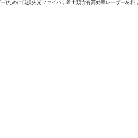
ギー)ために低損失光ファイバ，希土類含有高効率レーザー材料