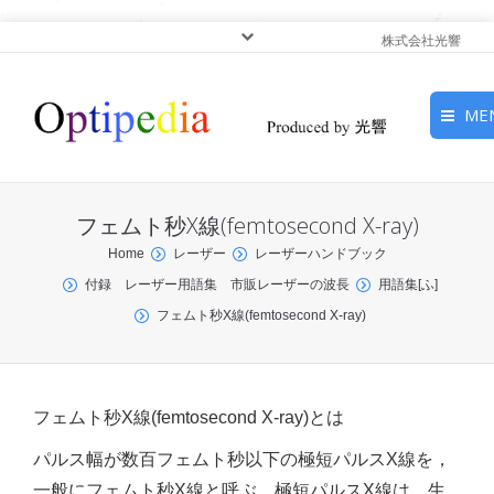
株式会社光響
ME
HOME
フェムト秒X線(femtosecond X-ray)
ピックアップ
You are here:
Home
レーザー
レーザーハンドブック
付録 レーザー用語集 市販レーザーの波長
用語集[ふ]
光基礎・光源
フェムト秒X線(femtosecond X-ray)
光応用・アプリケーショ
ン
フェムト秒X線(femtosecond X-ray)とは
サービス
パルス幅が数百フェムト秒以下の極短パルスX線を，
一般にフェムト秒X線と呼ぶ．極短パルスX線は，生