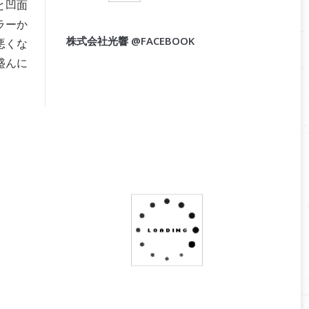
と凹面
ラーか
株式会社光響 @FACEBOOK
悪くな
盛んに