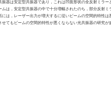
共振器は安定型共振器であり，これは凹面形状の全反射ミラー
ームは，安定型共振器の中で十分増幅されたのち，部分反射ミ
話には，レーザー出力が増大するに従いビームの空間的特性は
させてもビームの空間的特性が悪くならない光共振器の研究が