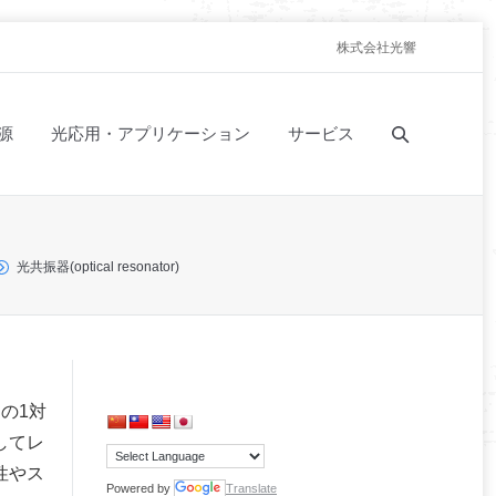
株式会社光響
源
光応用・アプリケーション
サービス
光共振器(optical resonator)
の1対
してレ
性やス
Powered by
Translate