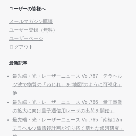
ユーザーの皆様へ
メールマガジン購読
ユーザー登録（無料）
ユーザーページ
ログアウト
最新記事
最先端・光・レーザーニュース Vol.767「テラヘル
ツ波で物質の「ねじれ」を“地図”のように可視化」
他
最先端・光・レーザーニュース Vol.766「量子事業
の拡大に向け量子通信用レーザの出荷を開始」
最先端・光・レーザーニュース Vol.765「南極12m
テラヘルツ望遠鏡計画が切り拓く新たな銀河研究」