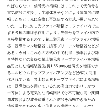
ればならない．信号光の増幅には，これまで光信号を
電気信号に変換し，半導体素子などにより電気的に増
幅したあと，光に変換し再送信する方式が用いられて
いた．これに対し光ファイバ増幅は，ファイバ内で生
ずる各種の非線形作用により，光信号をファイバ内で
直接増幅するもので，希土類元素ドープファイバ増幅
器，誘導ラマン増幅器，誘導ブリユアン増幅器などが
ある．今日，これらの方式の中で利得，効率および雑
音特性などの良好な希土類元素ドープファイバを増幅
媒質とした増幅装置(波長1.55 μmの信号光を増幅でき
るエルビウムドップファイバアンプなど)が広く商用
化されている．希土類元素ドープファイバによる増幅
は，誘導放出を用いているため高出力であり，かつ，
半導体による電気的な増幅回路では不可能な高い変調
周波数および波長多重された信号を増幅できるため，
情報量のきわめて多い信号光を増幅できる．そのた