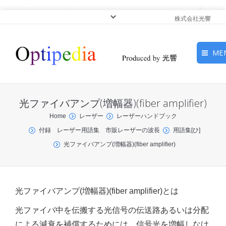
株式会社光響
ME
HOME
光ファイバアンプ(増幅器)(fiber amplifier)
ピックアップ
You are here:
Home
レーザー
レーザーハンドブック
付録 レーザー用語集 市販レーザーの波長
用語集[ひ]
光基礎・光源
光ファイバアンプ(増幅器)(fiber amplifier)
光応用・アプリケーショ
ン
光ファイバアンプ(増幅器)(fiber amplifier)とは
サービス
光ファイバ中を伝搬する光信号の伝送路あるいは分配
による減衰を補償するためには，信号光を増幅しなけ