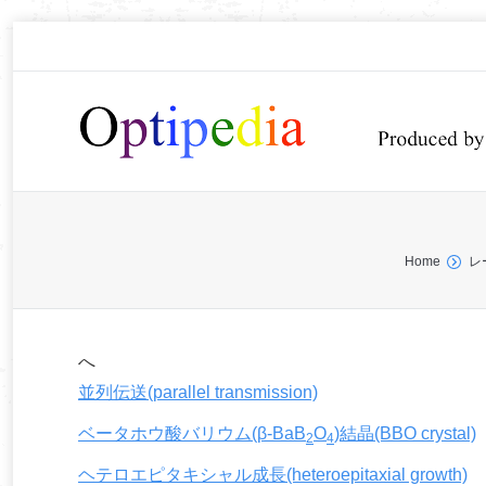
You are here:
Home
レ
へ
並列伝送(parallel transmission)
ベータホウ酸バリウム(β-BaB
O
)結晶(BBO crystal)
2
4
ヘテロエピタキシャル成長(heteroepitaxial growth)