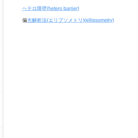
ヘテロ障壁(hetero barrier)
偏
光解析法(エリプソメトリ)(ellipsometry)