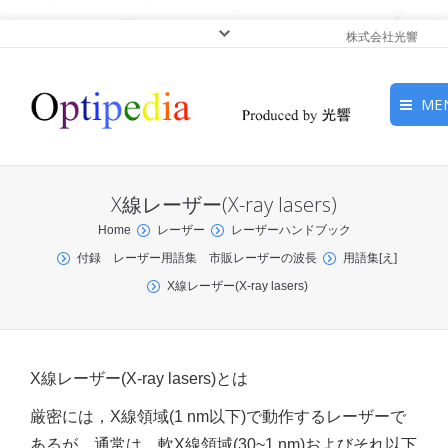
株式会社光響
ME
HOME
X線レーザー(X-ray lasers)
ピックアップ
You are here:
Home
レーザー
レーザーハンドブック
付録 レーザー用語集 市販レーザーの波長
用語集[え]
光基礎・光源
X線レーザー(X-ray lasers)
光応用・アプリケーショ
ン
X線レーザー(X-ray lasers)とは
サービス
厳密には，X線領域(1 nm以下)で動作するレーザーで
あるが，通常は，軟X線領域(30~1 nm)およびそれ以下