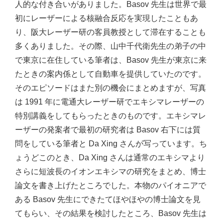
人的な付き合いがありました。Basov 先生は世界で最
初にレーザーによる核融合反応を実現したこともあ
り、阪大レーザー研の客員教授として滞在することも
多くありました。その際、山中千代衛先生の弟子の中
で東京に在住している筆者は、Basov 先生が東京に来
たときの案内係として自動車を提供していたのです。
そのエピソードはまた別の機会にまとめますが、写真
は 1991 年に電通大レーザー研でエキシマレーザーの
特別講義をしてもらったときのものです。エキシマレ
ーザーの発案者で最初の研究者は Basov 右下には質
問をしている筆者と Da Xing さんが写っています。ち
ょうどこのとき、Da Xing さんは通常のエキシマより
さらに短波長のイオンエキシマの研究をまとめ、博士
論文を書き上げたところでした。本物のパイオニアで
ある Basov 先生にできたてほやほやの博士論文を見
てもらい、その結果を検討したところ、Basov 先生は