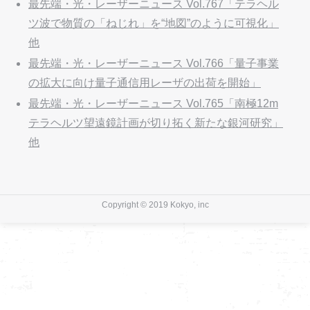
最先端・光・レーザーニュース Vol.767「テラヘル
ツ波で物質の「ねじれ」を“地図”のように可視化」
他
最先端・光・レーザーニュース Vol.766「量子事業
の拡大に向け量子通信用レーザの出荷を開始」
最先端・光・レーザーニュース Vol.765「南極12m
テラヘルツ望遠鏡計画が切り拓く新たな銀河研究」
他
Copyright © 2019 Kokyo, inc