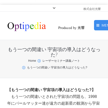
株式会社光響
ME
HOME
もう一つの間違い 宇宙項の導入はどうなっ
ピックアップ
た?
You are here:
Home
レーザーセミナー講義ノート
光基礎・光源
もう一つの間違い 宇宙項の導入はどうなった?
光応用・アプリケーショ
ン
【もう一つの間違い 宇宙項の導入はどうなった?】
サービス
もう一つの間違いとされた宇宙項の問題も、1998
年にパールマッター達が遠方の超新星の観測から宇宙