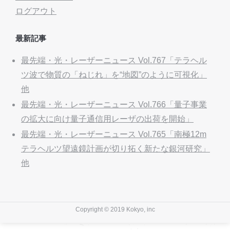
ログアウト
最新記事
最先端・光・レーザーニュース Vol.767「テラヘル
ツ波で物質の「ねじれ」を“地図”のように可視化」
他
最先端・光・レーザーニュース Vol.766「量子事業
の拡大に向け量子通信用レーザの出荷を開始」
最先端・光・レーザーニュース Vol.765「南極12m
テラヘルツ望遠鏡計画が切り拓く新たな銀河研究」
他
Copyright © 2019 Kokyo, inc