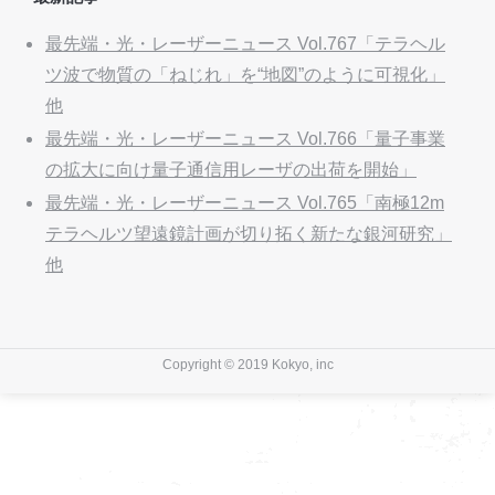
最先端・光・レーザーニュース Vol.767「テラヘル
ツ波で物質の「ねじれ」を“地図”のように可視化」
他
最先端・光・レーザーニュース Vol.766「量子事業
の拡大に向け量子通信用レーザの出荷を開始」
最先端・光・レーザーニュース Vol.765「南極12m
テラヘルツ望遠鏡計画が切り拓く新たな銀河研究」
他
Copyright © 2019 Kokyo, inc