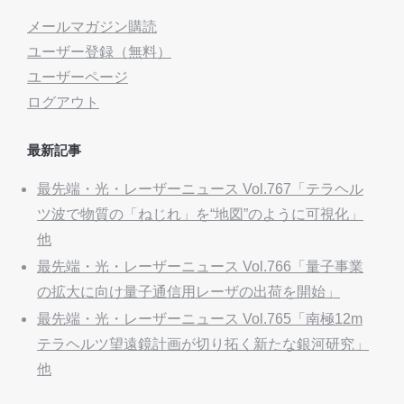
メールマガジン購読
ユーザー登録（無料）
ユーザーページ
ログアウト
最新記事
最先端・光・レーザーニュース Vol.767「テラヘル
ツ波で物質の「ねじれ」を“地図”のように可視化」
他
最先端・光・レーザーニュース Vol.766「量子事業
の拡大に向け量子通信用レーザの出荷を開始」
最先端・光・レーザーニュース Vol.765「南極12m
テラヘルツ望遠鏡計画が切り拓く新たな銀河研究」
他