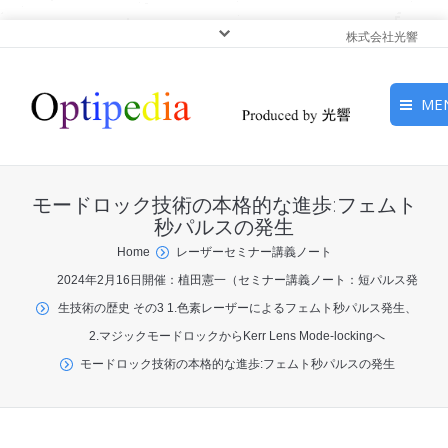
株式会社光響
ME
HOME
モードロック技術の本格的な進歩:フェムト
ピックアップ
秒パルスの発生
You are here:
Home
レーザーセミナー講義ノート
光基礎・光源
2024年2月16日開催：植田憲一（セミナー講義ノート：短パルス発
生技術の歴史 その3 1.色素レーザーによるフェムト秒パルス発生、
光応用・アプリケーショ
2.マジックモードロックからKerr Lens Mode-lockingへ
ン
モードロック技術の本格的な進歩:フェムト秒パルスの発生
サービス