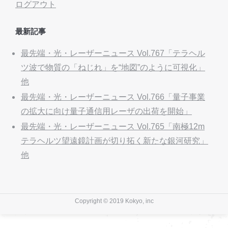
ログアウト
最新記事
最先端・光・レーザーニュース Vol.767「テラヘル
ツ波で物質の「ねじれ」を“地図”のように可視化」
他
最先端・光・レーザーニュース Vol.766「量子事業
の拡大に向け量子通信用レーザの出荷を開始」
最先端・光・レーザーニュース Vol.765「南極12m
テラヘルツ望遠鏡計画が切り拓く新たな銀河研究」
他
Copyright © 2019 Kokyo, inc