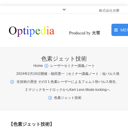
株式会社光響
ME
HOME
色素ジェット技術
ピックアップ
You are here:
Home
レーザーセミナー講義ノート
2024年2月16日開催：植田憲一（セミナー講義ノート：短パルス発
光基礎・光源
生技術の歴史 その3 1.色素レーザーによるフェムト秒パルス発生、
光応用・アプリケーショ
2.マジックモードロックからKerr Lens Mode-lockingへ
ン
色素ジェット技術
サービス
【色素ジェット技術】