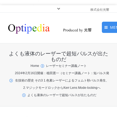
株式会社光響
ME
HOME
よくも液体のレーザーで超短パルスが出た
ピックアップ
ものだ
You are here:
Home
レーザーセミナー講義ノート
光基礎・光源
2024年2月16日開催：植田憲一（セミナー講義ノート：短パルス発
生技術の歴史 その3 1.色素レーザーによるフェムト秒パルス発生、
光応用・アプリケーショ
2.マジックモードロックからKerr Lens Mode-lockingへ
ン
よくも液体のレーザーで超短パルスが出たものだ
サービス