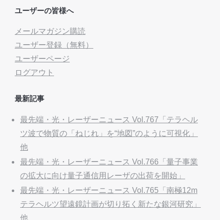
ユーザーの皆様へ
メールマガジン購読
ユーザー登録（無料）
ユーザーページ
ログアウト
最新記事
最先端・光・レーザーニュース Vol.767「テラヘル
ツ波で物質の「ねじれ」を“地図”のように可視化」
他
最先端・光・レーザーニュース Vol.766「量子事業
の拡大に向け量子通信用レーザの出荷を開始」
最先端・光・レーザーニュース Vol.765「南極12m
テラヘルツ望遠鏡計画が切り拓く新たな銀河研究」
他