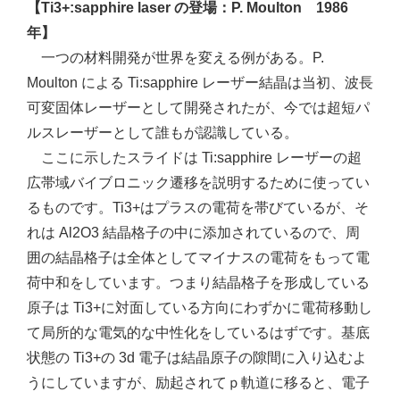
【Ti3+:sapphire laser の登場：P. Moulton 1986
年】
一つの材料開発が世界を変える例がある。P.
Moulton による Ti:sapphire レーザー結晶は当初、波長
可変固体レーザーとして開発されたが、今では超短パ
ルスレーザーとして誰もが認識している。
ここに示したスライドは Ti:sapphire レーザーの超
広帯域バイブロニック遷移を説明するために使ってい
るものです。Ti3+はプラスの電荷を帯びているが、そ
れは Al2O3 結晶格子の中に添加されているので、周
囲の結晶格子は全体としてマイナスの電荷をもって電
荷中和をしています。つまり結晶格子を形成している
原子は Ti3+に対面している方向にわずかに電荷移動し
て局所的な電気的な中性化をしているはずです。基底
状態の Ti3+の 3d 電子は結晶原子の隙間に入り込むよ
うにしていますが、励起されてｐ軌道に移ると、電子