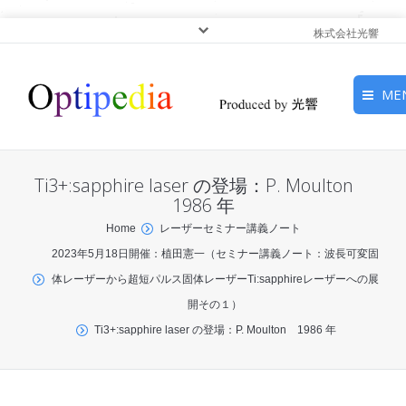
株式会社光響
ME
HOME
Ti3+:sapphire laser の登場：P. Moulton
ピックアップ
1986 年
You are here:
Home
レーザーセミナー講義ノート
光基礎・光源
2023年5月18日開催：植田憲一（セミナー講義ノート：波長可変固
体レーザーから超短パルス固体レーザーTi:sapphireレーザーへの展
光応用・アプリケーショ
開その１）
ン
Ti3+:sapphire laser の登場：P. Moulton 1986 年
サービス