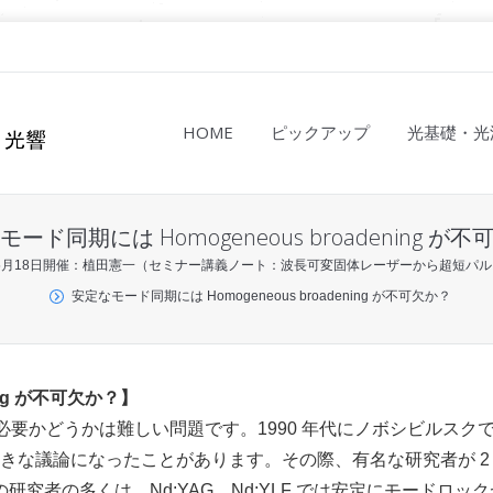
HOME
ピックアップ
光基礎・光
ード同期には Homogeneous broadening が
年5月18日開催：植田憲一（セミナー講義ノート：波長可変固体レーザーから超短パルス固
安定なモード同期には Homogeneous broadening が不可欠か？
ing が不可欠か？】
ing が必要かどうかは難しい問題です。1990 年代にノボシビルスク
Physics で大きな議論になったことがあります。その際、有名な研究者が 2
究者の多くは、Nd:YAG、Nd:YLF では安定にモードロッ