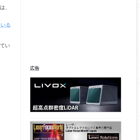
は、
ている
てい
広告