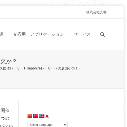
株式会社光響
源
光応用・アプリケーション
サービス
不可欠か？
体レーザーTi:sapphireレーザーへの展開その１）
で開催
 つの
クがかか