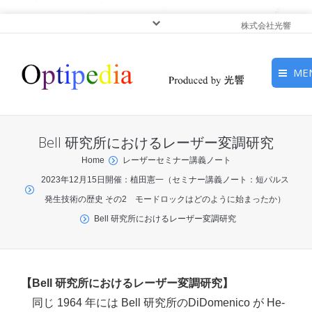
株式会社光響
ME
HOME
Bell 研究所におけるレーザー変調研究
ピックアップ
You are here:
Home
レーザーセミナー講義ノート
2023年12月15日開催：植田憲一（セミナー講義ノート：短パルス
光基礎・光源
発生技術の歴史 その2 モードロックはどのように始まったか）
光応用・アプリケーショ
Bell 研究所におけるレーザー変調研究
ン
サービス
【Bell 研究所におけるレーザー変調研究】
同じ 1964 年には Bell 研究所のDiDomenico が He-