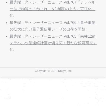
最先端・光・レーザーニュース Vol.767「テラヘル
ツ波で物質の「ねじれ」を“地図”のように可視化」
他
最先端・光・レーザーニュース Vol.766「量子事業
の拡大に向け量子通信用レーザの出荷を開始」
最先端・光・レーザーニュース Vol.765「南極12m
テラヘルツ望遠鏡計画が切り拓く新たな銀河研究」
他
Copyright © 2019 Kokyo, inc