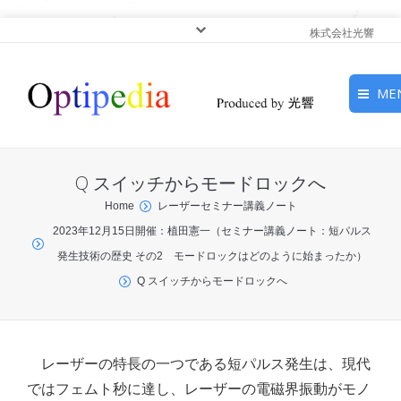
株式会社光響
ME
HOME
Q スイッチからモードロックへ
ピックアップ
You are here:
Home
レーザーセミナー講義ノート
2023年12月15日開催：植田憲一（セミナー講義ノート：短パルス
光基礎・光源
発生技術の歴史 その2 モードロックはどのように始まったか）
光応用・アプリケーショ
Q スイッチからモードロックへ
ン
サービス
レーザーの特長の一つである短パルス発生は、現代
ではフェムト秒に達し、レーザーの電磁界振動がモノ