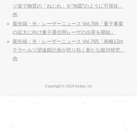
ツ波で物質の「ねじれ」を“地図”のように可視化」
他
最先端・光・レーザーニュース Vol.766「量子事業
の拡大に向け量子通信用レーザの出荷を開始」
最先端・光・レーザーニュース Vol.765「南極12m
テラヘルツ望遠鏡計画が切り拓く新たな銀河研究」
他
Copyright © 2019 Kokyo, inc