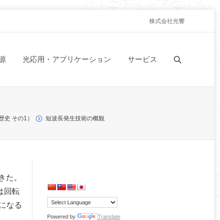
株式会社光響
源
光応用・アプリケーション
サービス
歴史 その1）
短波長発生技術の概観
きた。
は回転
ルになる
Powered by
Translate