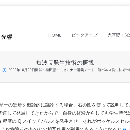
HOME
ピックアップ
光基礎・光
短波長発生技術の概観
ト
2023年10月20日開催：植田憲一（セミナー講義ノート：短パルス発生技術の
ザーの進歩を概論的に議論する場合、右の図を使って説明して
関連して発展してきたからで、自身の経験からしても学生時代
30ns 程度の Q スイッチパルスを発生させ、それがポッケルスセ
のような物質そのものとの相互作用が利用できるようになると
、