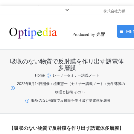
株式会社光響
ME
HOME
吸収のない物質で反射膜を作り出す誘電体
ピックアップ
多層膜
You are here:
Home
レーザーセミナー講義ノート
光基礎・光源
2022年9月14日開催：植田憲一（セミナー講義ノート：光学薄膜の
物理と技術 その1）
光応用・アプリケーショ
吸収のない物質で反射膜を作り出す誘電体多層膜
ン
サービス
【吸収のない物質で反射膜を作り出す誘電体多層膜】