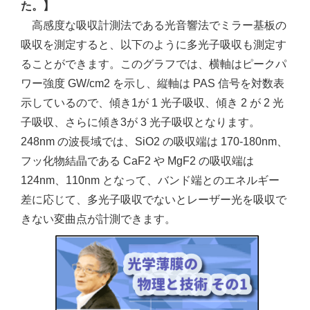
た。】
高感度な吸収計測法である光音響法でミラー基板の
吸収を測定すると、以下のように多光子吸収も測定す
ることができます。このグラフでは、横軸はピークパ
ワー強度 GW/cm2 を示し、縦軸は PAS 信号を対数表
示しているので、傾き1が 1 光子吸収、傾き 2 が 2 光
子吸収、さらに傾き3が 3 光子吸収となります。
248nm の波長域では、SiO2 の吸収端は 170-180nm、
フッ化物結晶である CaF2 や MgF2 の吸収端は
124nm、110nm となって、バンド端とのエネルギー
差に応じて、多光子吸収でないとレーザー光を吸収で
きない変曲点が計測できます。