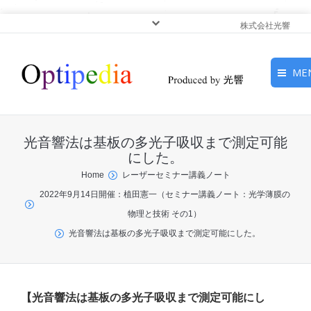
株式会社光響
ME
HOME
光音響法は基板の多光子吸収まで測定可能
ピックアップ
にした。
You are here:
Home
レーザーセミナー講義ノート
光基礎・光源
2022年9月14日開催：植田憲一（セミナー講義ノート：光学薄膜の
物理と技術 その1）
光応用・アプリケーショ
光音響法は基板の多光子吸収まで測定可能にした。
ン
サービス
【光音響法は基板の多光子吸収まで測定可能にし