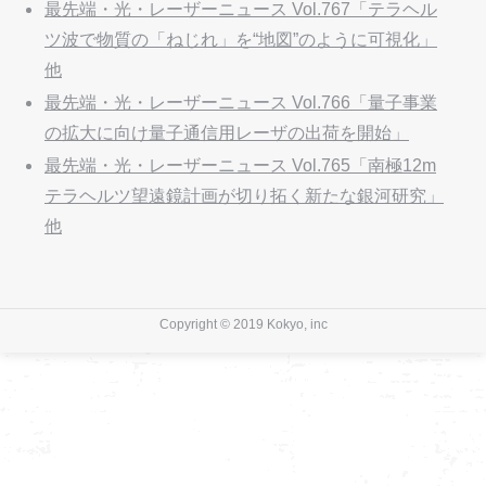
最先端・光・レーザーニュース Vol.767「テラヘル
ツ波で物質の「ねじれ」を“地図”のように可視化」
他
最先端・光・レーザーニュース Vol.766「量子事業
の拡大に向け量子通信用レーザの出荷を開始」
最先端・光・レーザーニュース Vol.765「南極12m
テラヘルツ望遠鏡計画が切り拓く新たな銀河研究」
他
Copyright © 2019 Kokyo, inc