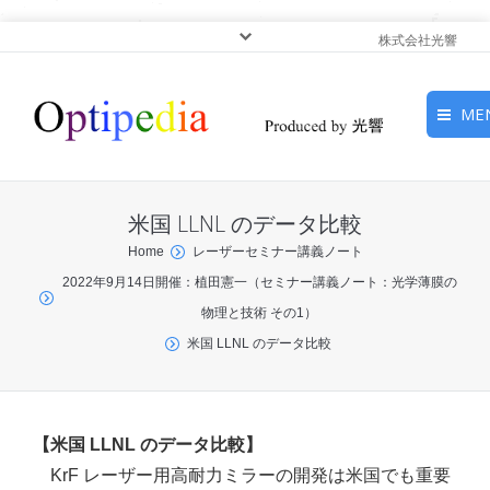
株式会社光響
ME
HOME
米国 LLNL のデータ比較
ピックアップ
You are here:
Home
レーザーセミナー講義ノート
2022年9月14日開催：植田憲一（セミナー講義ノート：光学薄膜の
光基礎・光源
物理と技術 その1）
光応用・アプリケーショ
米国 LLNL のデータ比較
ン
サービス
【米国 LLNL のデータ比較】
KrF レーザー用高耐力ミラーの開発は米国でも重要