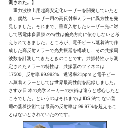
測された。】
重力波検出用超高安定化レーザーを開発していたと
き、偶然、レーザー用の高反射率ミラーに異方性を発
見しました。それまで、垂直入射したレーザー光に対
して誘電体多層膜 の特性は偏光方向に依存しないと考
えられてきました。ところが、電子ビーム蒸着法で作
成した高反射ミラーで光共振器を構成し、その共振周
波数を計測してきたときのことです。共振特性から測
定されたミラーの特性は、共振器のフィネスは
17500、反射率 99.982%、透過率21ppm と電子ビー
ム蒸着ミラーとしては世界最高性能を記録しました。
さすが日 本の光学メーカーの技術は違うと感心したと
ころでした。というのはそれまでは IBS 法で ない普
通の蒸着技術では最高の反射率は 99.97%を超えるこ
とはないとされていたのです。