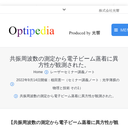
株式会社光響
ME
HOME
共振周波数の測定から電子ビーム蒸着に異
ピックアップ
方性が観測された。
You are here:
Home
レーザーセミナー講義ノート
光基礎・光源
2022年9月14日開催：植田憲一（セミナー講義ノート：光学薄膜の
物理と技術 その1）
光応用・アプリケーショ
共振周波数の測定から電子ビーム蒸着に異方性が観測された。
ン
サービス
【共振周波数の測定から電子ビーム蒸着に異方性が観