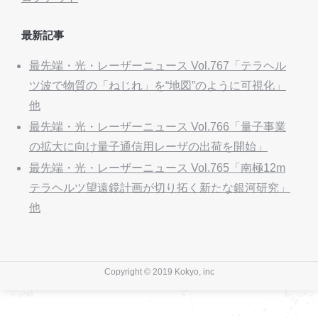
最新記事
最先端・光・レーザーニュース Vol.767「テラヘル
ツ波で物質の「ねじれ」を“地図”のように可視化」
他
最先端・光・レーザーニュース Vol.766「量子事業
の拡大に向け量子通信用レーザの出荷を開始」
最先端・光・レーザーニュース Vol.765「南極12m
テラヘルツ望遠鏡計画が切り拓く新たな銀河研究」
他
Copyright © 2019 Kokyo, inc