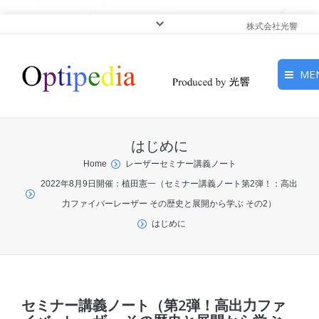
株式会社光響
ME
HOME
はじめに
ピックアップ
You are here:
Home
レーザーセミナー講義ノート
2022年8月9日開催：植田憲一（セミナー講義ノート第2弾！：高出
光基礎・光源
力ファイバーレーザー その歴史と展開から学ぶ その2）
光応用・アプリケーショ
はじめに
ン
サービス
セミナー講義ノート（第2弾！高出力ファ