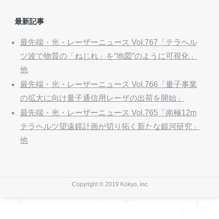
最新記事
最先端・光・レーザーニュース Vol.767「テラヘル
ツ波で物質の「ねじれ」を“地図”のように可視化」
他
最先端・光・レーザーニュース Vol.766「量子事業
の拡大に向け量子通信用レーザの出荷を開始」
最先端・光・レーザーニュース Vol.765「南極12m
テラヘルツ望遠鏡計画が切り拓く新たな銀河研究」
他
Copyright © 2019 Kokyo, inc