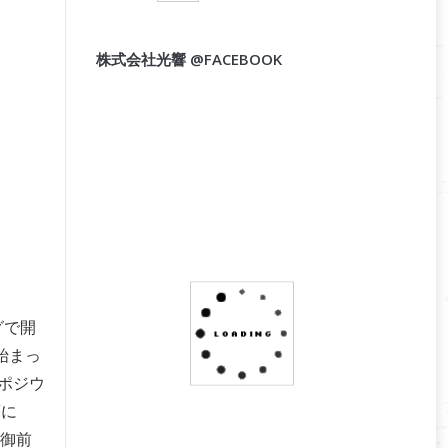
株式会社光響 @FACEBOOK
グで開
始まっ
ポジウ
頃に
る御前