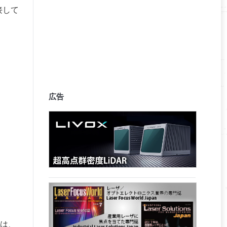
接して
広告
は、