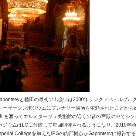
ontsevと植田の最初の出会いは2000年サンクトペテルブル
ファイバーレーザーシンポジウムにプレナリー講演を依頼されたことから
バ川を渡ってエルミタージュ美術館の近くの昔の宮殿の中でシン
ジウムはLOに付随して毎回開催されるようになり、2010年
al Collegeを加えたIPGの内部拠点がGapontsevに報告す