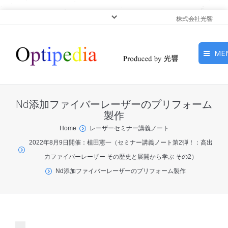
株式会社光響
ME
HOME
Nd添加ファイバーレーザーのプリフォーム
ピックアップ
製作
You are here:
Home
レーザーセミナー講義ノート
光基礎・光源
2022年8月9日開催：植田憲一（セミナー講義ノート第2弾！：高出
力ファイバーレーザー その歴史と展開から学ぶ その2）
光応用・アプリケーショ
Nd添加ファイバーレーザーのプリフォーム製作
ン
サービス