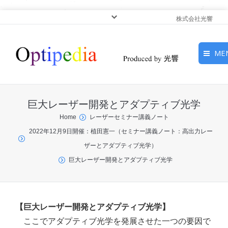
株式会社光響
ME
HOME
巨大レーザー開発とアダプティブ光学
ピックアップ
You are here:
Home
レーザーセミナー講義ノート
2022年12月9日開催：植田憲一（セミナー講義ノート：高出力レー
光基礎・光源
ザーとアダプティブ光学）
光応用・アプリケーショ
巨大レーザー開発とアダプティブ光学
ン
サービス
【巨大レーザー開発とアダプティブ光学】
ここでアダプティブ光学を発展させた一つの要因で