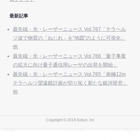
最新記事
最先端・光・レーザーニュース Vol.767「テラヘル
ツ波で物質の「ねじれ」を“地図”のように可視化」
他
最先端・光・レーザーニュース Vol.766「量子事業
の拡大に向け量子通信用レーザの出荷を開始」
最先端・光・レーザーニュース Vol.765「南極12m
テラヘルツ望遠鏡計画が切り拓く新たな銀河研究」
他
Copyright © 2019 Kokyo, inc