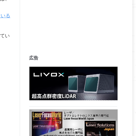
ている
てい
広告