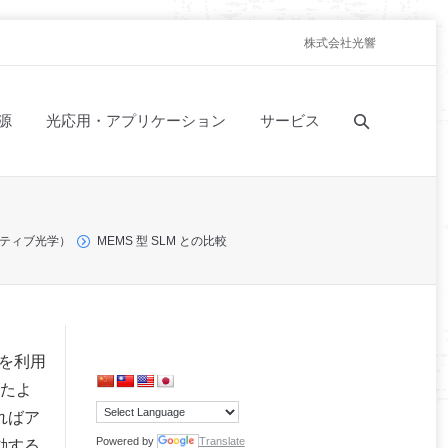
株式会社光響
源
光応用・アプリケーション
サービス
プティブ光学）
MEMS 型 SLM との比較
技術を利用
ったよ
ればア
Powered by
Translate
動する