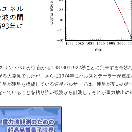
ン・ベルが宇宙から1.3373011922秒ごとに到来する奇妙
る大発見でしたが、さらに1974年にハルスとテーラーが連星
子星が連星を構成している連星パルサーでは、連星が互いの周
なっていることを粘り強い観測から計測し，それが重力放出の