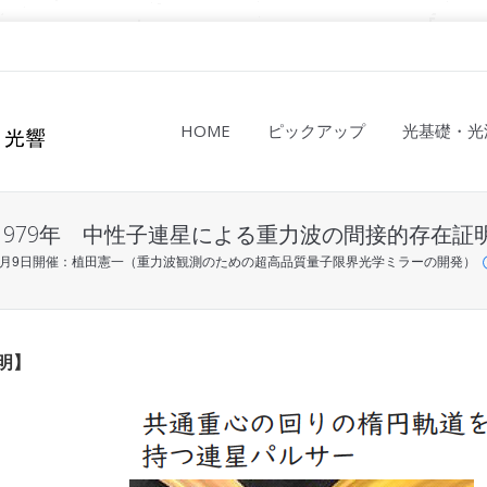
HOME
ピックアップ
光基礎・光
1979年 中性子連星による重力波の間接的存在証
年11月9日開催：植田憲一（重力波観測のための超高品質量子限界光学ミラーの開発）
明】