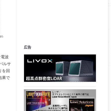
広告
な電波
パルサ
りを回
結果で