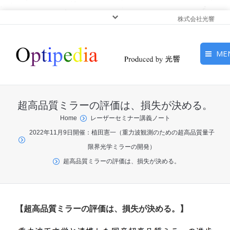
株式会社光響
ME
HOME
超高品質ミラーの評価は、損失が決める。
ピックアップ
You are here:
Home
レーザーセミナー講義ノート
2022年11月9日開催：植田憲一（重力波観測のための超高品質量子
光基礎・光源
限界光学ミラーの開発）
光応用・アプリケーショ
超高品質ミラーの評価は、損失が決める。
ン
サービス
【超高品質ミラーの評価は、損失が決める。】