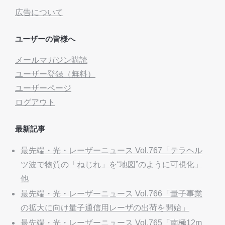
広告について
ユーザーの皆様へ
メールマガジン購読
ユーザー登録（無料）
ユーザーページ
ログアウト
最新記事
最先端・光・レーザーニュース Vol.767「テラヘル
ツ波で物質の「ねじれ」を“地図”のように可視化」
他
最先端・光・レーザーニュース Vol.766「量子事業
の拡大に向け量子通信用レーザの出荷を開始」
最先端・光・レーザーニュース Vol.765「南極12m