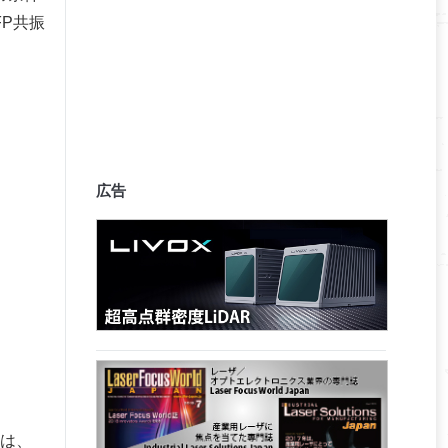
P共振
広告
は、